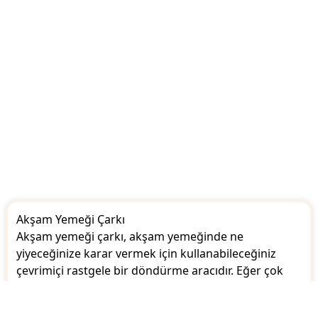
Akşam Yemeği Çarkı
Akşam yemeği çarkı, akşam yemeğinde ne
yiyeceğinize karar vermek için kullanabileceğiniz
çevrimiçi rastgele bir döndürme aracıdır. Eğer çok
fazla seçeneğiniz varsa ve hangisini seçeceğine karar
veremiyorsanız, akşam yemeği çarkını çevirerek