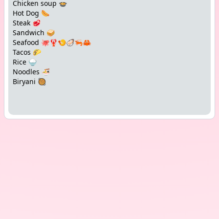
Chicken soup 🍲
Hot Dog 🌭
Steak 🥩
Sandwich 🥪
Seafood 🐙🦞🍤🦪🦐🦀
Tacos 🌮
Rice 🍚
Noodles 🍜
Biryani 🥘