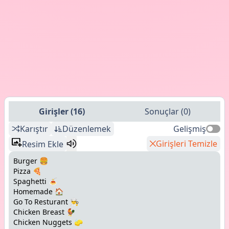
Girişler
(
16
)
Sonuçlar
(
0
)
Karıştır
Düzenlemek
Gelişmiş
Girişleri Temizle
Resim Ekle
Burger 🍔
Pizza 🍕
Spaghetti 🍝
Homemade 🏠
Go To Resturant 👨‍🍳
Chicken Breast 🐓
Chicken Nuggets 🧽