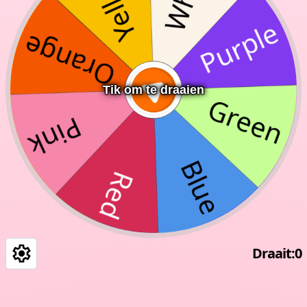
Tik om te draaien
Draait
:
0