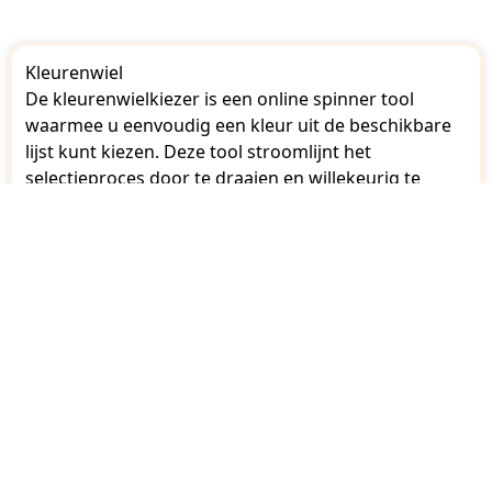
Kleurenwiel
De kleurenwielkiezer is een online spinner tool
waarmee u eenvoudig een kleur uit de beschikbare
lijst kunt kiezen. Deze tool stroomlijnt het
selectieproces door te draaien en willekeurig te
kiezen uit uw favoriete kleuren. U kunt naar wens
verschillende kleuren op het kleurenwiel instellen en
vervolgens draaien om een selectie te maken uit de
beschikbare keuzes.
Kies vrij en snel kleuren voor outfits, accessoires of
ontwerpen of speel spelletjes zoals 'kies een kleur
voor mij' met je vrienden en familie met behulp van
ons wiel. Ons kleurenkiezer wiel biedt een aantal
opties en functies voor een op maat gemaakte en
perfecte keuze. Je kunt elke kleur toevoegen, het
aantal vermeldingen op de draaiknop wijzigen en