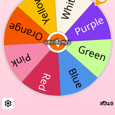
แตะเพื่อหมุน
สปิน
:
0