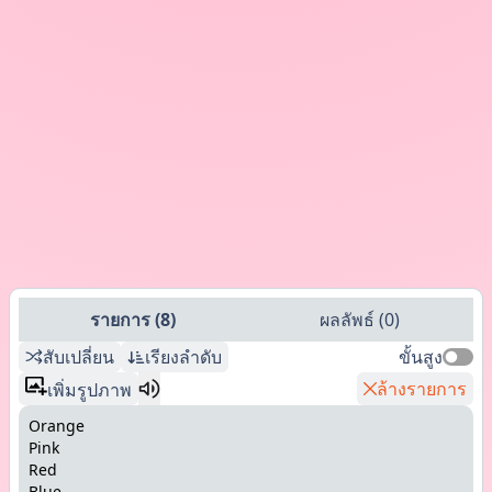
รายการ
(
8
)
ผลลัพธ์
(
0
)
สับเปลี่ยน
เรียงลำดับ
ขั้นสูง
ล้างรายการ
เพิ่มรูปภาพ
Orange
Pink
Red
Blue