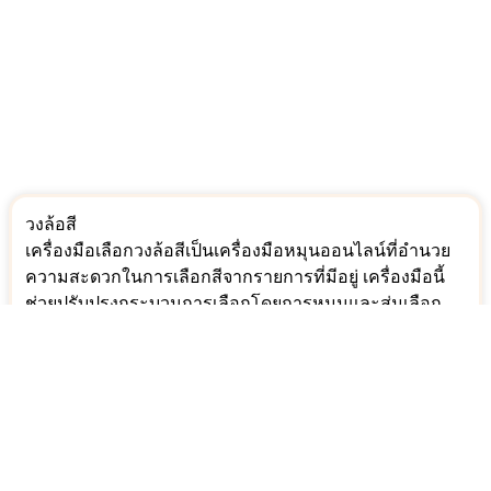
วงล้อสี
เครื่องมือเลือกวงล้อสีเป็นเครื่องมือหมุนออนไลน์ที่อำนวย
ความสะดวกในการเลือกสีจากรายการที่มีอยู่ เครื่องมือนี้
ช่วยปรับปรุงกระบวนการเลือกโดยการหมุนและสุ่มเลือก
จากสีที่คุณชื่นชอบ คุณสามารถตั้งค่าสีต่างๆ บนวงล้อสีได้
ตามต้องการ จากนั้นจึงหมุนเพื่อเลือกจากตัวเลือกที่มี.
เลือกสีสำหรับเสื้อผ้า เครื่องประดับ หรือการออกแบบได้
อย่างอิสระและรวดเร็ว หรือเล่นเกม เช่น "เลือกสีให้ฉัน" กับ
เพื่อนและครอบครัวของคุณโดยใช้วงล้อของเรา ล้อเลือกสี
ของเรามีตัวเลือกและคุณสมบัติมากมายเพื่อให้เป็นตัวเลือก
ที่ปรับแต่งได้และสมบูรณ์แบบ คุณสามารถเพิ่มสีใดก็ได้