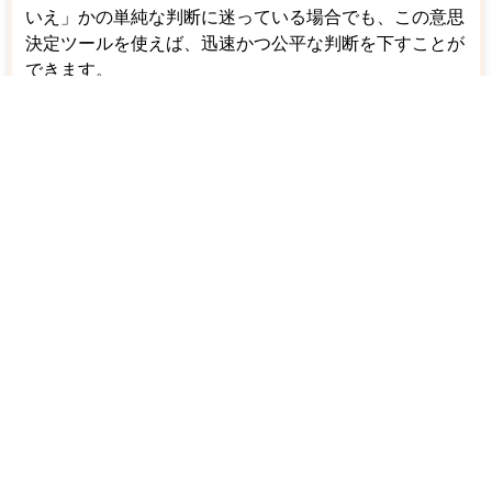
いえ」かの単純な判断に迷っている場合でも、この意思
決定ツールを使えば、迅速かつ公平な判断を下すことが
できます。
ランダムルーレットは完全に無料で、登録などの義務は
一切ありません。
ランダムルーレットの使い方｜手順付き詳細ガイド
ここでは、ウェブルーレット のさまざまな機能と特徴
をすべて使用する方法についてのガイドを紹介します。
1. ルーレットにテキスト/エントリ
を挿入する
ピッカールーレットにテキスト/エントリを挿入するに
は、2 つの方法があります。
シンプルモードでは、入力フィールドをクリック
し、EnterキーまたはReturnキーを押して改行
し、テキストを入力します。これにより、ルーレ
ットに新しいエントリが自動的に追加されます。