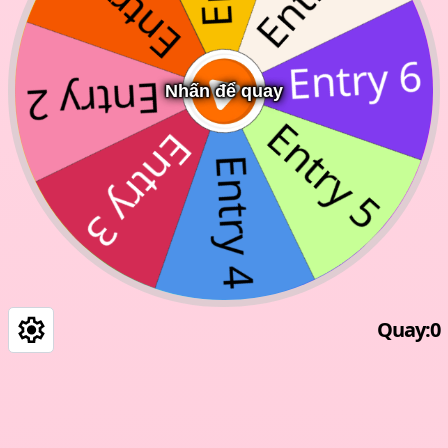
Nhấn để quay
Quay
:
0