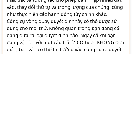
màu sắc và tương tác cho phép bạn nhập nhiều đầu
vào, thay đổi thứ tự và trọng lượng của chúng, cũng
như thực hiện các hành động tùy chỉnh khác.
Công cụ vòng quay quyết địnhnày có thể được sử
dụng cho mọi thứ. Không quan trọng bạn đang cố
gắng đưa ra loại quyết định nào. Ngay cả khi bạn
đang vật lộn với một câu trả lời CÓ hoặc KHÔNG đơn
giản, bạn vẫn có thể tin tưởng vào công cụ ra quyết
định của chúng tôi để đưa ra quyết định nhanh
chóng và khách quan.
Vòng quay bánh xe của chúng tôi hoàn toàn miễn
phí và có thể sử dụng mà không cần bất kỳ loại đăng
ký bắt buộc nào.
Cách Sử DụNg vòng Quay Random Bánh Xe Của
Chúng Tôi
Sau đây là hướng dẫn về cách bạn có thể sử dụng tất
cả các chức năng và tính năng khác nhau của bánh
xe quay của chúng tôi.
1. Chèn văn bản/mục vào bánh xe