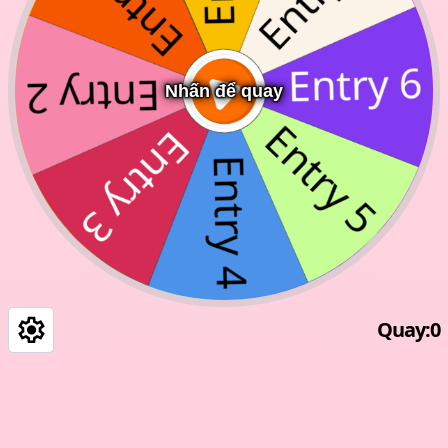
Nhấn để quay
Quay
:
0