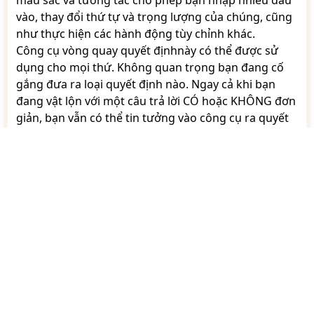
màu sắc và tương tác cho phép bạn nhập nhiều đầu
vào, thay đổi thứ tự và trọng lượng của chúng, cũng
như thực hiện các hành động tùy chỉnh khác.
Công cụ vòng quay quyết địnhnày có thể được sử
dụng cho mọi thứ. Không quan trọng bạn đang cố
gắng đưa ra loại quyết định nào. Ngay cả khi bạn
đang vật lộn với một câu trả lời CÓ hoặc KHÔNG đơn
giản, bạn vẫn có thể tin tưởng vào công cụ ra quyết
định của chúng tôi để đưa ra quyết định nhanh
chóng và khách quan.
Vòng quay bánh xe của chúng tôi hoàn toàn miễn
phí và có thể sử dụng mà không cần bất kỳ loại đăng
ký bắt buộc nào.
Cách Sử DụNg vòng Quay Random Bánh Xe Của
Chúng Tôi
Sau đây là hướng dẫn về cách bạn có thể sử dụng tất
cả các chức năng và tính năng khác nhau của bánh
xe quay của chúng tôi.
1. Chèn văn bản/mục vào bánh xe